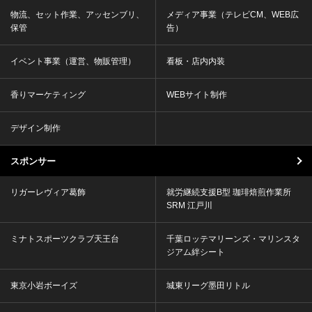
物流、セット作業、アッセンブリ、
メディア事業（テレビCM、WEB広
保管
告）
イベント事業（運営、物販管理）
看板・店内内装
香りマーケティング
WEBサイト制作
デザイン制作
スポンサー
リガーレヴィア葛飾
就労継続支援B型 珈琲焙煎作業所
SRM 江戸川
ミナトスポーツクラブ天王台
千葉ロッテマリーンズ・マリンスタ
ジアム絆シート
東京小岩ボーイズ
城東リーグ墨田リトル