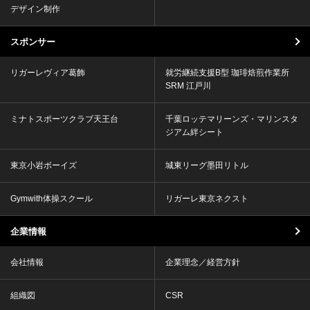
デザイン制作
スポンサー
リガーレヴィア葛飾
就労継続支援B型 珈琲焙煎作業所
SRM 江戸川
ミナトスポーツクラブ天王台
千葉ロッテマリーンズ・マリンスタ
ジアム絆シート
東京小岩ボーイズ
城東リーグ墨田リトル
Gymwith体操スクール
リガーレ東京ネクスト
企業情報
会社情報
企業理念／経営方針
組織図
CSR